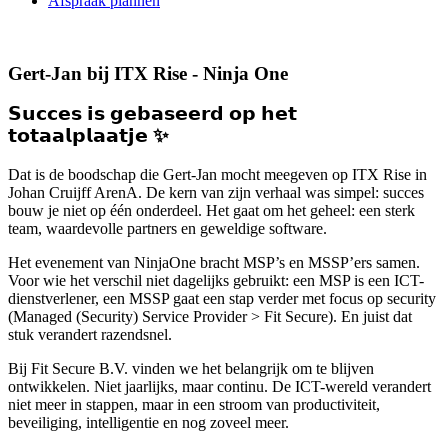
Afspraak plannen
Gert-Jan bij ITX Rise - Ninja One
𝗦𝘂𝗰𝗰𝗲𝘀 𝗶𝘀 𝗴𝗲𝗯𝗮𝘀𝗲𝗲𝗿𝗱 𝗼𝗽 𝗵𝗲𝘁
𝘁𝗼𝘁𝗮𝗮𝗹𝗽𝗹𝗮𝗮𝘁𝗷𝗲 ✨
Dat is de boodschap die Gert-Jan mocht meegeven op ITX Rise in
Johan Cruijff ArenA. De kern van zijn verhaal was simpel: succes
bouw je niet op één onderdeel. Het gaat om het geheel: een sterk
team, waardevolle partners en geweldige software.
Het evenement van NinjaOne bracht MSP’s en MSSP’ers samen.
Voor wie het verschil niet dagelijks gebruikt: een MSP is een ICT-
dienstverlener, een MSSP gaat een stap verder met focus op security
(Managed (Security) Service Provider > Fit Secure). En juist dat
stuk verandert razendsnel.
Bij Fit Secure B.V. vinden we het belangrijk om te blijven
ontwikkelen. Niet jaarlijks, maar continu. De ICT-wereld verandert
niet meer in stappen, maar in een stroom van productiviteit,
beveiliging, intelligentie en nog zoveel meer.