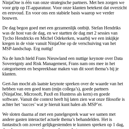
NinjaOne is één van onze strategische partners. Met hen zorgen we
voor grip op IT-apparatuur. Voor onze klanten betekent dat overzicht
en eenvoud. En voor ons een stabiele basis waarop we verder
bouwen.
De dag begon goed met een gezamenlijk ontbijt. Stefan Hendriks
was de host van de dag, en we startten de dag met 2 sessies van
Tycho Hendricks en Michel Odekerken, waarbij we een inkijkje
kregen in de visie vanuit NinjaOne op de verschuiving van het
MSP-landschap. Erg nuttig!
Na de lunch hield Frans Nieuwland een nuttige keynote over Data
Sovereignty and Risk Management, Frans nam ons mee in het
categoriseren en bespreekbaar maken van dit soort thema’s bij je
klanten.
Gert-Jan mocht als laatste keynote spreken over de waarde van het
hebben van een goed team (mijn collega’s), goede partners
(NinjaOne, Microsoft, Pax8 en Huntress als kern) en goede
software. Vanuit die context heeft hij laten zien wat onze filosofie is
achter het ‘succes’ wat je hieruit kunt halen als MSP’er.
We sloten daarna af met een panelgesprek waar we samen met
andere gasten interactief actuele thema’s behandelden. Het is
fantastisch om zoveel gelijkgestemden te kunnen spreken op 1 dag,